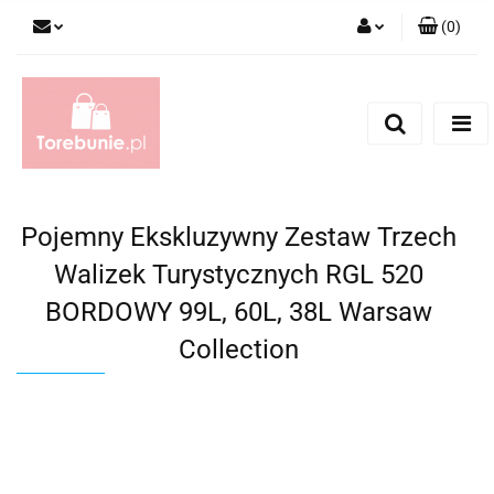
(
0
)
Zaloguj się
Zarejestruj się
Dodaj zgłoszenie
Pojemny Ekskluzywny Zestaw Trzech
Walizek Turystycznych RGL 520
BORDOWY 99L, 60L, 38L Warsaw
Collection