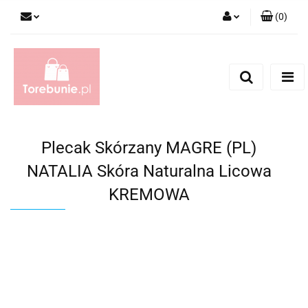
(
0
)
Zaloguj się
Zarejestruj się
Dodaj zgłoszenie
Plecak Skórzany MAGRE (PL)
NATALIA Skóra Naturalna Licowa
KREMOWA