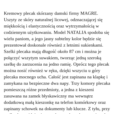
Kremowy plecak skórzany damski firmy MAGRE.
Uszyty ze skóry naturalnej licowej, odznaczającej się
miękkością i elastycznością oraz wytrzymałością w
codziennym użytkowaniu. Model NATALIA spodoba się
wielu paniom, a jego jasny subtelny kolor będzie się
prezentował doskonale również z letnimi sukienkami.
Szelki plecaka mają długość około 87 cm i można je
połączyć wszytym suwakiem, tworząc jedną szeroką
szelkę do zarzucenia na jedno ramię. Oprócz tego plecak
można nosić również w ręku, dzięki wszyciu u góry
plecaka mocnego ucha. Całość jest zapinana na klapkę i
zamykana na bezpieczne dwa napy. Trzy komory plecaka
pomieszczą różne przedmioty, a jedna z kieszeni
zasuwana na zamek błyskawiczny ma wewnątrz
dodatkową małą kieszonkę na telefon komórkowy oraz
zapinany schowek na dokumenty lub klucze. Z tyłu, przy