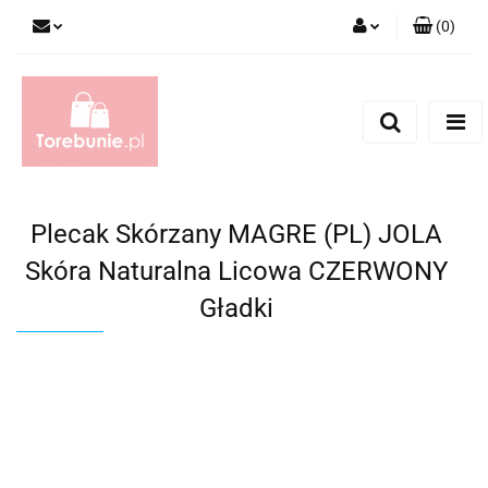
(
0
)
Zaloguj się
Zarejestruj się
Dodaj zgłoszenie
Plecak Skórzany MAGRE (PL) JOLA
Skóra Naturalna Licowa CZERWONY
Gładki