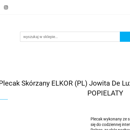
 Saszetki męskie
Aktówki
Torby na laptopa
Galante
ki
Torby na laptopa
Galanteria i dodatki
Plecak Skórzany ELKOR (PL) Jowita De Lu
POPIELATY
Plecak wykonany ze skó
się do codziennej int