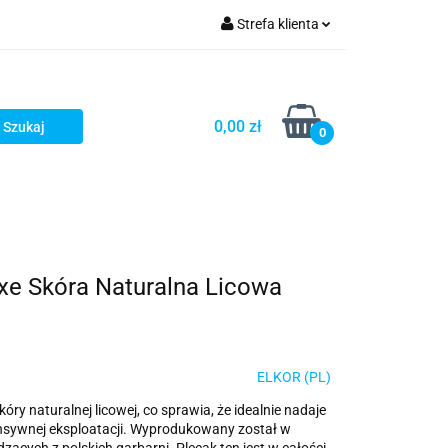
Strefa klienta
ria i dodatki
Zaloguj się
Zarejestruj się
0,00 zł
0
Dodaj zgłoszenie
xe Skóra Naturalna Licowa
ELKOR (PL)
ry naturalnej licowej, co sprawia, że idealnie nadaje
ensywnej eksploatacji. Wyprodukowany został w