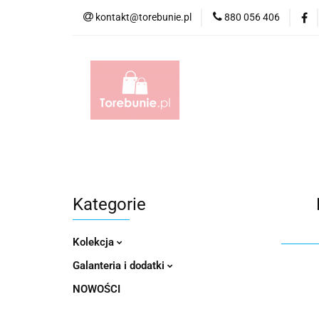
kontakt@torebunie.pl
880 056 406
Torebki
Torby i
Torebki
Torby i Saszetki męskie
Aktów
Kategorie
Kolekcja
Galanteria i dodatki
NOWOŚCI