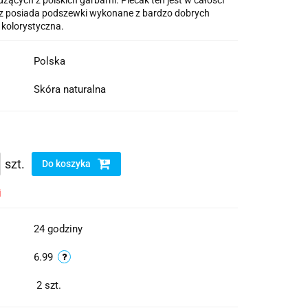
zących z polskich garbarni. Plecak ten jest w całości
oraz posiada podszewki wykonane z bardzo dobrych
 kolorystyczna.
Polska
Skóra naturalna
szt.
Do koszyka
i
24 godziny
6.99
2
szt.