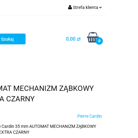
Strefa klienta
ria i dodatki
Zaloguj się
Zarejestruj się
0,00 zł
0
Dodaj zgłoszenie
UTOMAT MECHANIZM ZĄBKOWY
TRA CZARNY
Pierre Cardin
rre Cardin 35 mm AUTOMAT MECHANIZM ZĄBKOWY
4 EXTRA CZARNY