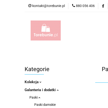
kontakt@torebunie.pl
880 056 406
Torebki
Torby i
Torebki
Torby i Saszetki męskie
Aktów
Kategorie
Pa
Kolekcja
Galanteria i dodatki
Paski
Paski damskie