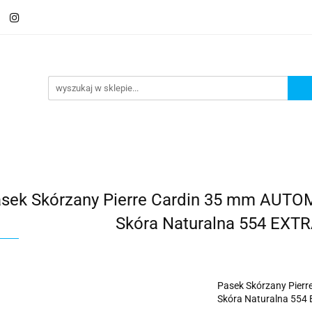
 Saszetki męskie
Aktówki
Torby na laptopa
Galante
ki
Torby na laptopa
Galanteria i dodatki
sek Skórzany Pierre Cardin 35 mm A
Skóra Naturalna 554 EX
Pasek Skórzany Pie
Skóra Naturalna 55