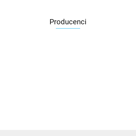
Producenci
Accardi (PL)
ALBATROSS