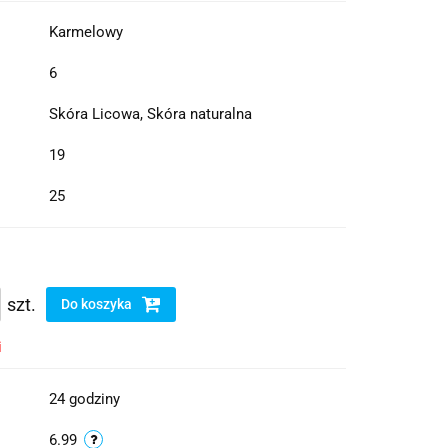
Karmelowy
6
Skóra Licowa, Skóra naturalna
19
25
szt.
Do koszyka
i
24 godziny
6.99