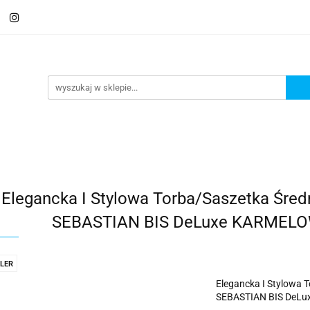
 Saszetki męskie
Aktówki
Torby na laptopa
Galante
ki
Torby na laptopa
Galanteria i dodatki
Elegancka I Stylowa Torba/Saszetka Śre
SEBASTIAN BIS DeLuxe KARMELOWY
LER
Elegancka I Stylowa 
SEBASTIAN BIS DeLux