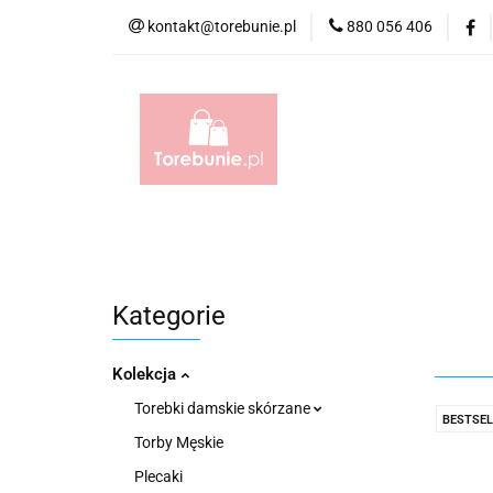
kontakt@torebunie.pl
880 056 406
Torebki
Torby i
Torebki
Torby i Saszetki męskie
Aktów
Kategorie
Kolekcja
Torebki damskie skórzane
BESTSEL
Torby Męskie
Plecaki