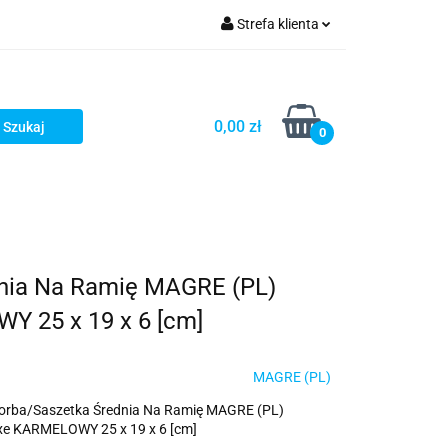
Strefa klienta
ria i dodatki
Zaloguj się
Zarejestruj się
0,00 zł
0
Dodaj zgłoszenie
dnia Na Ramię MAGRE (PL)
 25 x 19 x 6 [cm]
MAGRE (PL)
Torba/Saszetka Średnia Na Ramię MAGRE (PL)
e KARMELOWY 25 x 19 x 6 [cm]