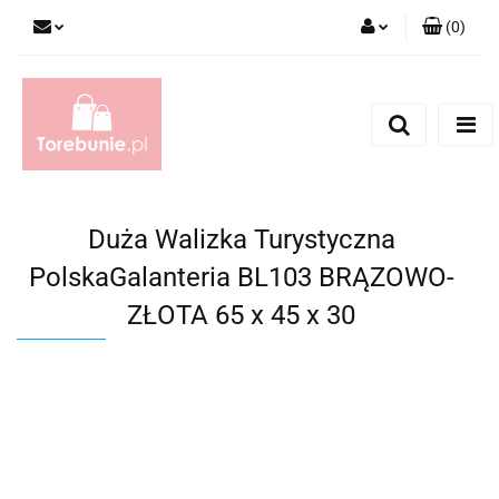
(
0
)
Zaloguj się
Zarejestruj się
Dodaj zgłoszenie
Duża Walizka Turystyczna
PolskaGalanteria BL103 BRĄZOWO-
ZŁOTA 65 x 45 x 30