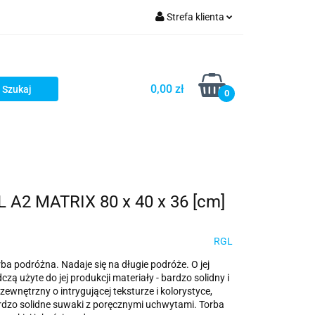
Strefa klienta
ria i dodatki
Zaloguj się
Zarejestruj się
0,00 zł
0
Dodaj zgłoszenie
 A2 MATRIX 80 x 40 x 36 [cm]
RGL
ba podróżna. Nadaje się na długie podróże. O jej
czą użyte do jej produkcji materiały - bardzo solidny i
ewnętrzny o intrygującej teksturze i kolorystyce,
dzo solidne suwaki z poręcznymi uchwytami. Torba