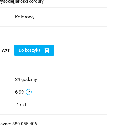
sokiej jakości cordury.
Kolorowy
szt.
Do koszyka
i
24 godziny
6.99
1
szt.
czne: 880 056 406