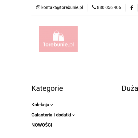
kontakt@torebunie.pl
880 056 406
Torebki
Torby i
Torebki
Torby i Saszetki męskie
Aktów
Kategorie
Duża
Kolekcja
Galanteria i dodatki
NOWOŚCI