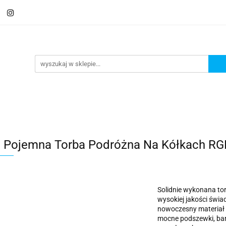
 Saszetki męskie
Aktówki
Torby na laptopa
Galante
ki
Torby na laptopa
Galanteria i dodatki
 Pojemna Torba Podróżna Na Kółkach RGL
Solidnie wykonana tor
wysokiej jakości świad
nowoczesny materiał z
mocne podszewki, bar