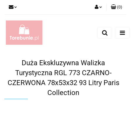
(
0
)
Zaloguj się
Zarejestruj się
Dodaj zgłoszenie
Duża Ekskluzywna Walizka
Turystyczna RGL 773 CZARNO-
CZERWONA 78x53x32 93 Litry Paris
Collection